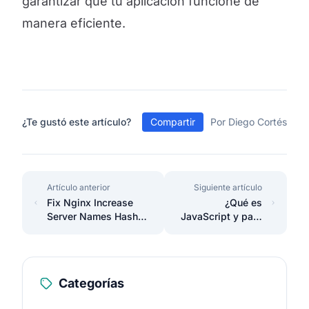
garantizar que tu aplicación funcione de
manera eficiente.
¿Te gustó este artículo?
Compartir
Por Diego Cortés
Artículo anterior
Siguiente artículo
Fix Nginx Increase
¿Qué es
Server Names Hash
JavaScript y para
Bucket Size Error 32
que sirve en la
web?
Categorías