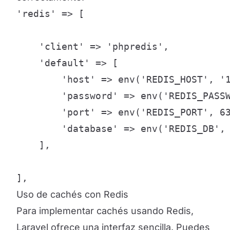
'redis' => [

    'client' => 'phpredis',

    'default' => [

        'host' => env('REDIS_HOST', '1
        'password' => env('REDIS_PASSW
        'port' => env('REDIS_PORT', 63
        'database' => env('REDIS_DB', 
    ],

],
Uso de cachés con Redis
Para implementar cachés usando Redis,
Laravel ofrece una interfaz sencilla. Puedes