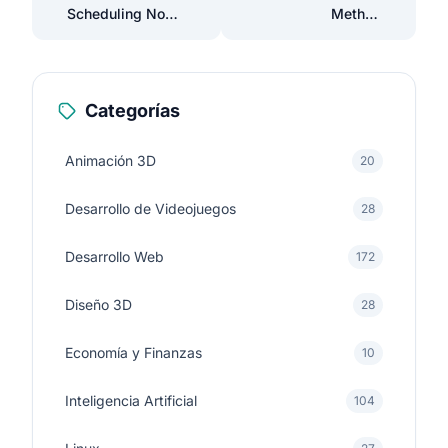
Scheduling No
Method
Ejecuta Comando
Request::ajax()
Artisan
Should Not Be Called
Statically
Categorías
Animación 3D
20
Desarrollo de Videojuegos
28
Desarrollo Web
172
Diseño 3D
28
Economía y Finanzas
10
Inteligencia Artificial
104