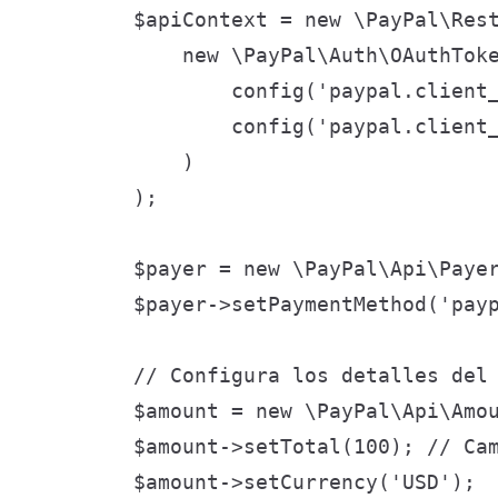
        $apiContext = new \PayPal\Rest
            new \PayPal\Auth\OAuthToke
                config('paypal.client_
                config('paypal.client_
            )

        );

        $payer = new \PayPal\Api\Payer
        $payer->setPaymentMethod('payp
        // Configura los detalles del 
        $amount = new \PayPal\Api\Amou
        $amount->setTotal(100); // Cam
        $amount->setCurrency('USD');
