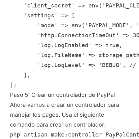
    'client_secret' => env('PAYPAL_CLI
    'settings' => [

        'mode' => env('PAYPAL_MODE', '
        'http.ConnectionTimeOut' => 30
        'log.LogEnabled' => true,

        'log.FileName' => storage_path
        'log.LogLevel' => 'DEBUG', // 
    ],

];
Paso 5: Crear un controlador de PayPal
Ahora vamos a crear un controlador para
manejar los pagos. Usa el siguiente
comando para crear un controlador:
php artisan make:controller PayPalCon