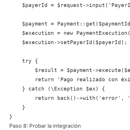
    $payerId = $request->input('PayerI
    $payment = Payment::get($paymentId
    $execution = new PaymentExecution(
    $execution->setPayerId($payerId);

    try {

        $result = $payment->execute($e
        return 'Pago realizado con éxi
    } catch (\Exception $ex) {

        return back()->with('error', '
    }

}
Paso 8: Probar la integración