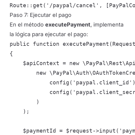
Route::get('/paypal/cancel', [PayPalC
Paso 7: Ejecutar el pago
En el método
executePayment
, implementa
la lógica para ejecutar el pago:
public function executePayment(Request
{

    $apiContext = new \PayPal\Rest\Api
        new \PayPal\Auth\OAuthTokenCre
            config('paypal.client_id')
            config('paypal.client_secr
        )

    );

    $paymentId = $request->input('paym