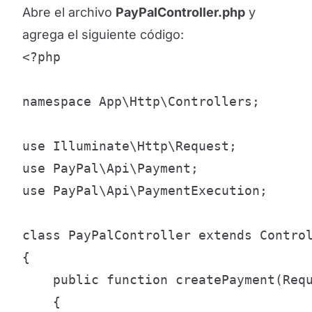
Abre el archivo
PayPalController.php
y
agrega el siguiente código:
<?php

namespace App\Http\Controllers;

use Illuminate\Http\Request;

use PayPal\Api\Payment;

use PayPal\Api\PaymentExecution;

class PayPalController extends Control
{

    public function createPayment(Requ
    {
