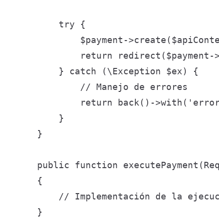
        try {

            $payment->create($apiConte
            return redirect($payment->
        } catch (\Exception $ex) {

            // Manejo de errores

            return back()->with('error
        }

    }

    public function executePayment(Req
    {

        // Implementación de la ejecuc
    }
