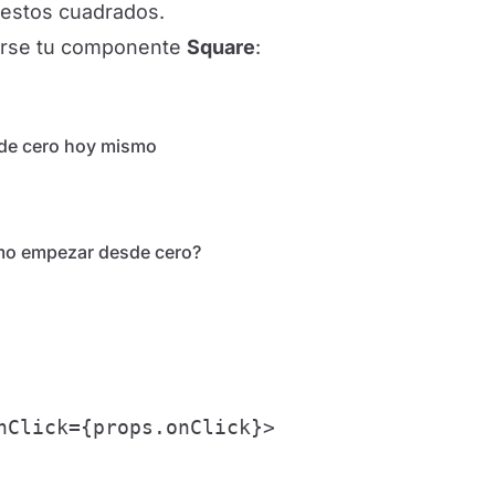
estos cuadrados.
verse tu componente
Square
:
sde cero hoy mismo
ómo empezar desde cero?
nClick={props.onClick}>
