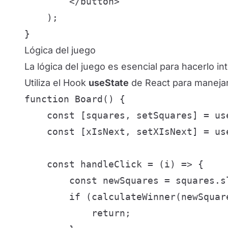
        </button>

    );

}
Lógica del juego
La lógica del juego es esencial para hacerlo in
Utiliza el Hook
useState
de React para maneja
function Board() {

    const [squares, setSquares] = us
    const [xIsNext, setXIsNext] = use
    const handleClick = (i) => {

        const newSquares = squares.sl
        if (calculateWinner(newSquar
            return;
