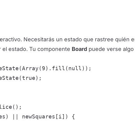
teractivo. Necesitarás un estado que rastree quién es
r el estado. Tu componente
Board
puede verse algo 
eState(Array(9).fill(null));

State(true);

ice();

es) || newSquares[i]) {
